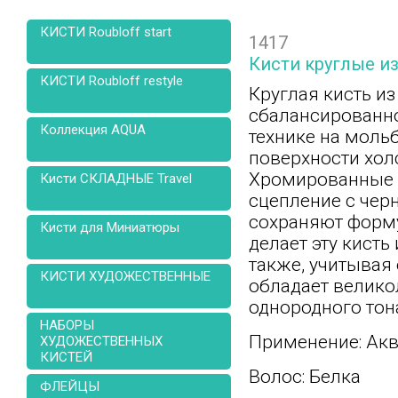
КИСТИ Roubloff start
1417
Кисти круглые из
КИСТИ Roubloff restyle
Круглая кисть из
сбалансированно
Коллекция AQUA
технике на мольб
поверхности холс
Хромированные 
Кисти СКЛАДНЫЕ Travel
сцепление с чер
сохраняют форму 
Кисти для Миниатюры
делает эту кисть
также, учитывая
КИСТИ ХУДОЖЕСТВЕННЫЕ
обладает велико
однородного тон
НАБОРЫ
Применение:
Акв
ХУДОЖЕСТВЕННЫХ
КИСТЕЙ
Волос: Белка
ФЛЕЙЦЫ