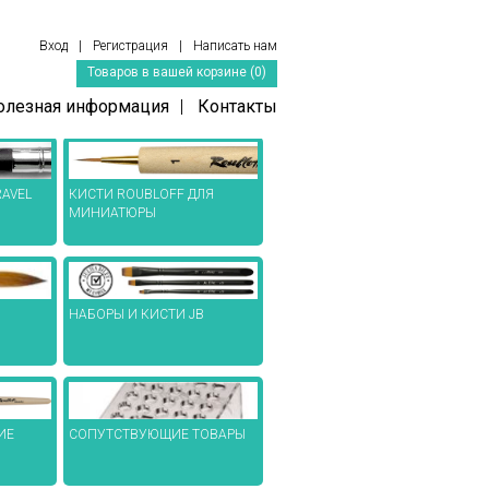
Вход
|
Регистрация
|
Написать нам
Товаров в вашей корзине (0)
олезная информация
|
Контакты
AVEL
КИСТИ ROUBLOFF ДЛЯ
МИНИАТЮРЫ
НАБОРЫ И КИСТИ JB
СОПУТСТВУЮЩИЕ ТОВАРЫ
ИЕ