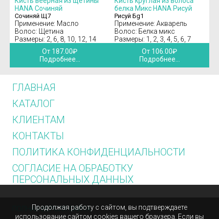
Кисть веерная из щетины
Кисть круглая из волоса
HANA Сочиняй
белка Микс HANA Рисуй
Сочиняй Щ7
Рисуй Бg1
Применение: Масло
Применение: Акварель
Волос: Щетина
Волос: Белка микс
Размеры: 2, 6, 8, 10, 12, 14
Размеры: 1, 2, 3, 4, 5, 6, 7
От 187.00₽
От 106.00₽
Подробнее...
Подробнее...
ГЛАВНАЯ
КАТАЛОГ
КЛИЕНТАМ
КОНТАКТЫ
ПОЛИТИКА КОНФИДЕНЦИАЛЬНОСТИ
СОГЛАСИЕ НА ОБРАБОТКУ
ПЕРСОНАЛЬНЫХ ДАННЫХ
Продолжая работу с сайтом, вы подтверждаете
ПОЛНАЯ ВЕРСИЯ САЙТА
использование сайтом cookies вашего браузера. Если вы