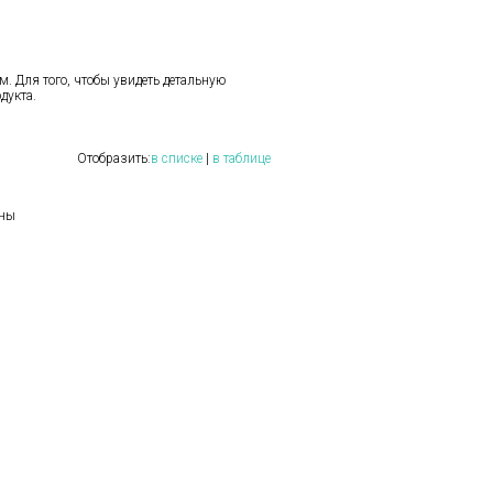
. Для того, чтобы увидеть детальную
дукта.
Отобразить:
в списке
|
в таблице
ены