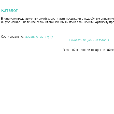
Каталог
В каталоге представлен широкий ассортимент продукции с подробным описанием
информацию - щёлкните левой клавишей мыши по названию или Артикулу про
Сортировать по:
названию
|
артикулу
Показать акционные товары
В данной категории товары не найд