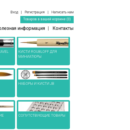
Вход
|
Регистрация
|
Написать нам
Товаров в вашей корзине (0)
олезная информация
|
Контакты
AVEL
КИСТИ ROUBLOFF ДЛЯ
МИНИАТЮРЫ
НАБОРЫ И КИСТИ JB
СОПУТСТВУЮЩИЕ ТОВАРЫ
ИЕ